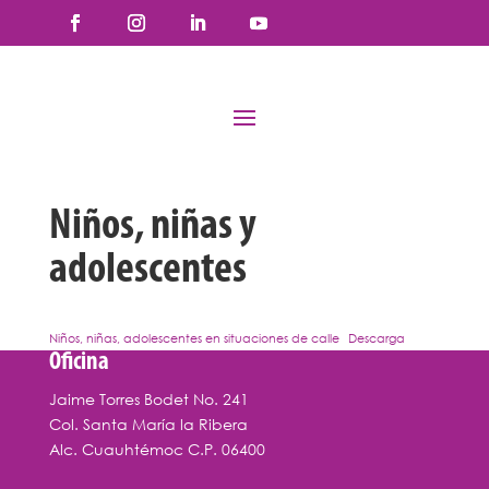
Niños, niñas y
adolescentes
Niños, niñas, adolescentes en situaciones de calle
Descarga
Oficina
Jaime Torres Bodet No. 241
Col. Santa María la Ribera
Alc. Cuauhtémoc C.P. 06400