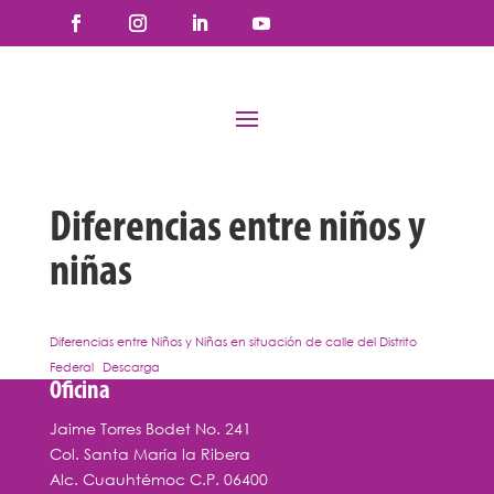
Diferencias entre niños y
niñas
Diferencias entre Niños y Niñas en situación de calle del Distrito
Federal
Descarga
Oficina
Jaime Torres Bodet No. 241
Col. Santa María la Ribera
Alc. Cuauhtémoc C.P. 06400